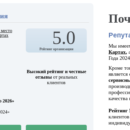
Поч
ция
5.0
Репут
Мы име
Рейтинг организации
Картах
,
Года 202
Кроме то
Высокий рейтинг и честные
является
отзывы
от реальных
сервисны
клиентов
производ
професси
качества
о 2026»
Опытные ма
Рейтинг 
2024»
прошедшие обу
клиентов
ведущих бре
индивиду