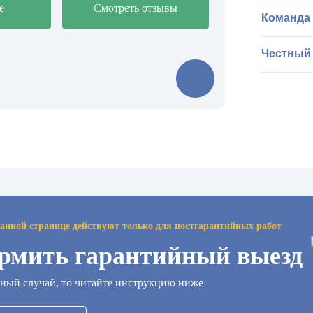
е
Смотреть отзывы
Команда
Наши раб
Мы работ
Честный
опытных 
у ведущи
Мы увере
гарантию
Мы испол
договоре
оригинал
стоимость
которые 
прозрачн
поломок 
Оплатить
наличным
любом сл
чек.
анной странице действуют только для постгарантийных работ
рмить гарантийный выезд
йный случай, то читайте инструкцию ниже