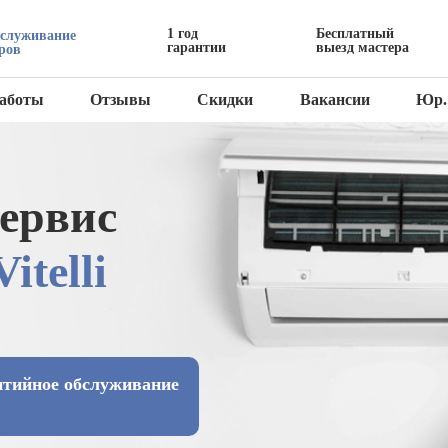
1 год
Бесплатный
бслуживание
гарантии
выезд мастера
ров
аботы
Отзывы
Скидки
Вакансии
Юр.
ервис
Vitelli
нтийное обслуживание