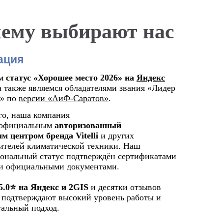
ему выбирают нас
Команда
ация
ем
статус «Хорошее место 2026» на
Яндекс
а также являемся обладателями звания «Лидер
4» по
версии «АиФ-Саратов»
.
го, наша компания
 официальным
авторизованный
м центром бренда Vitelli
и других
ителей климатической техники. Наш
ональный статус подтверждён сертификатами
 и официальными документами.
стера
,
Работаем с юрлицами и
Профессион
5.0⭐️ на Яндекс и 2GIS
и десятки отзывов
чение у
физлицами
на выгодных
инструмен
 подтверждают высокий уровень работы и
ндов
условиях
выполнения 
альный подход.