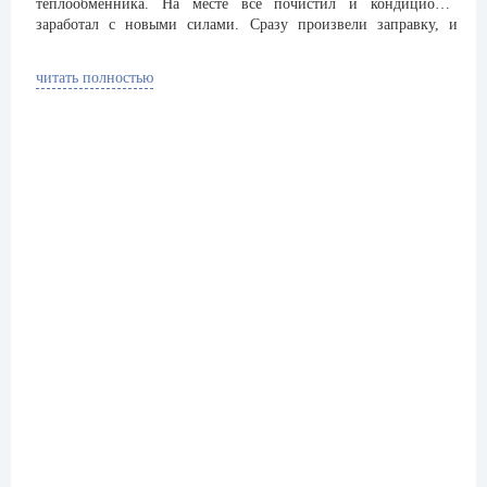
теплообменника. На месте все почистил и кондиционер
заработал с новыми силами. Сразу произвели заправку, и
почистили фильтр. Вообщем произвели обычное ТО.
Порадовала цена. Мастер дал рекомендации для дальнейшей
читать полностью
эксплуатации. Сервисом очень доволен. Ребята молодцы!