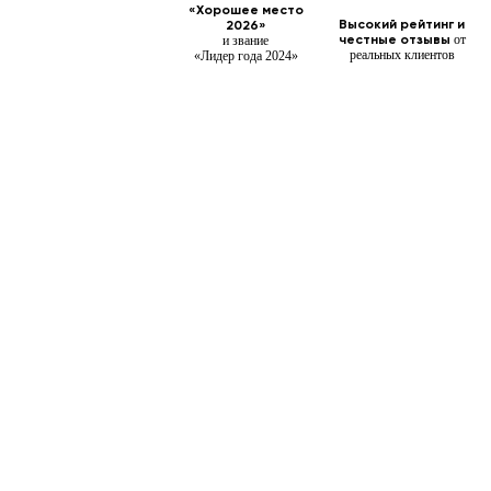
«Хорошее место
Высокий рейтинг и
2026»
честные
отзывы
от
и звание
реальных клиентов
«Лидер года 2024»